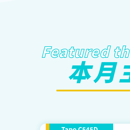
Featured t
本月
Tapo C545D