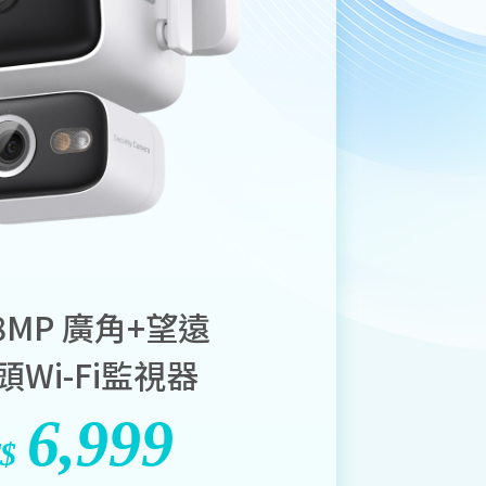
8MP 廣角+望遠
頭Wi-Fi監視器
6,999
$