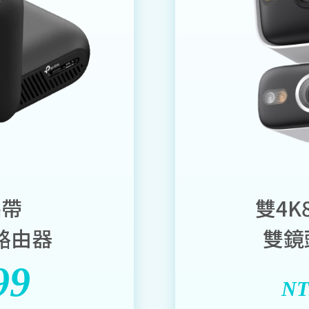
攜帶
雙4K
7路由器
雙鏡
99
NT