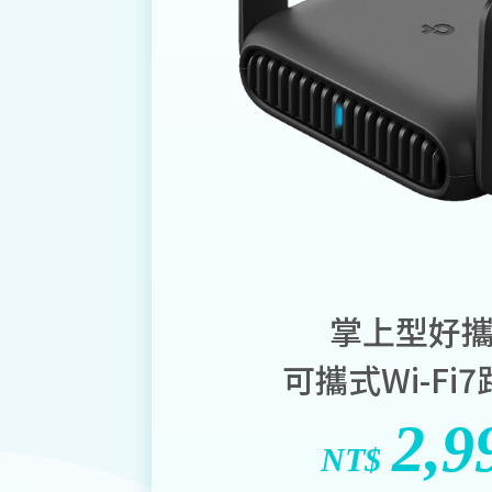
掌上型好
可攜式Wi-Fi
2,9
NT$