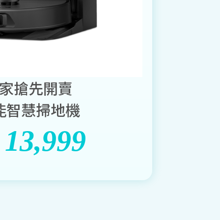
家搶先開賣
能智慧掃地機
13,999