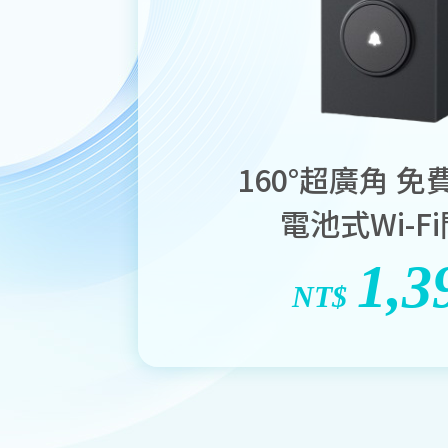
160°超廣角 免
電池式Wi-F
1,3
NT$