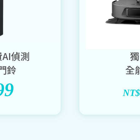
費AI偵測
獨
i門鈴
全
99
NT$